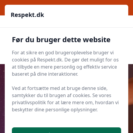
Respekt.dk
Respekt.dk
Respekt.dk
Før du bruger dette website
Men
Søg nu
Søg nu
For at sikre en god brugeroplevelse bruger vi
cookies på Respekt.dk. De gør det muligt for os
at tilbyde en mere personlig og effektiv service
baseret på dine interaktioner.
Ved at fortsætte med at bruge denne side,
Udgivet i
Alle artikler og Guides på respekt.dk
samtykker du til brugen af cookies. Se vores
Respekt i politik: Hvordan vi kan
privatlivspolitik for at lære mere om, hvordan vi
skabe en mere respektfuld
beskytter dine personlige oplysninger.
debatkultur