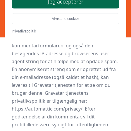
Jeg accepterer
Hvem er vi
Vores webstedsadresse er: respekt.dk
Afvis alle cookies
Kommentarer
Når besøgende skriver kommentarer på
Privatlivspolitik
webstedet, indsamler vi de data, som vises i
kommentarformularen, og også den
besøgendes IP-adresse og browserens user
agent string for at hjælpe med at opdage spam.
En anonymiseret streng som er oprettet ud fra
din e-mailadresse (også kaldet et hash), kan
leveres til Gravatar tjenesten for at se om du
bruger denne. Gravatar tjenestens
privatlivspolitik er tilgængelig her:
https://automattic.com/privacy/. Efter
godkendelse af din kommentar, vil dit
profilbillede være synligt for offentligheden